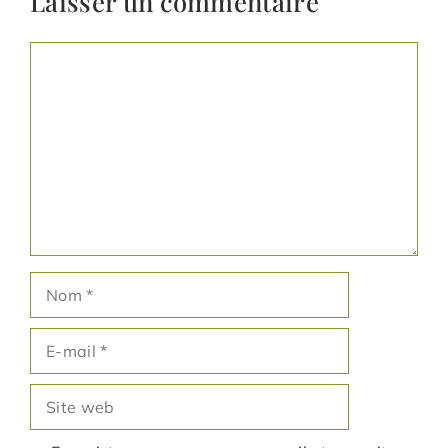
Laisser un commentaire
Commentaire
Nom
E-
mail
Site
web