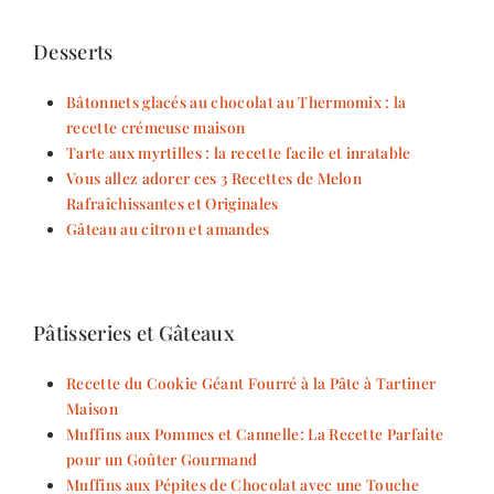
Desserts
Bâtonnets glacés au chocolat au Thermomix : la
recette crémeuse maison
Tarte aux myrtilles : la recette facile et inratable
Vous allez adorer ces 3 Recettes de Melon
Rafraîchissantes et Originales
Gâteau au citron et amandes
Pâtisseries et Gâteaux
Recette du Cookie Géant Fourré à la Pâte à Tartiner
Maison
Muffins aux Pommes et Cannelle: La Recette Parfaite
pour un Goûter Gourmand
Muffins aux Pépites de Chocolat avec une Touche