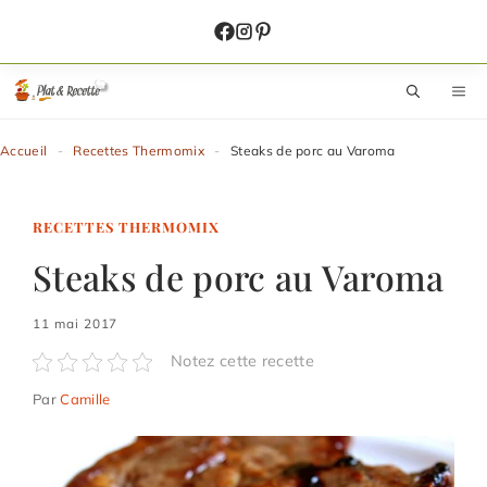
Aller
au
contenu
M
Accueil
-
Recettes Thermomix
-
Steaks de porc au Varoma
RECETTES THERMOMIX
Steaks de porc au Varoma
11 mai 2017
Notez cette recette
Par
Camille