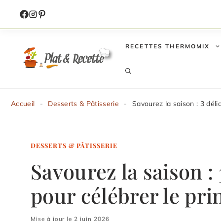
Aller
au
contenu
RECETTES THERMOMIX
Accueil
-
Desserts & Pâtisserie
-
Savourez la saison : 3 déli
DESSERTS & PÂTISSERIE
Savourez la saison : 
pour célébrer le pri
Mise à jour le 2 juin 2026