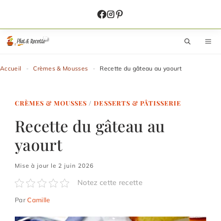
Aller
au
contenu
M
Accueil
-
Crèmes & Mousses
-
Recette du gâteau au yaourt
CRÈMES & MOUSSES
/
DESSERTS & PÂTISSERIE
Recette du gâteau au
yaourt
Mise à jour le 2 juin 2026
Notez cette recette
Par
Camille