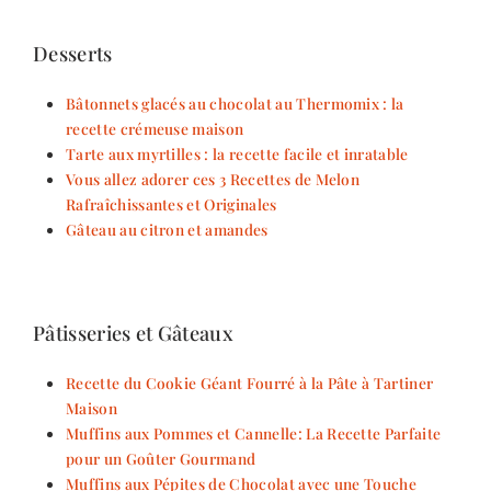
Desserts
Bâtonnets glacés au chocolat au Thermomix : la
recette crémeuse maison
Tarte aux myrtilles : la recette facile et inratable
Vous allez adorer ces 3 Recettes de Melon
Rafraîchissantes et Originales
Gâteau au citron et amandes
Pâtisseries et Gâteaux
Recette du Cookie Géant Fourré à la Pâte à Tartiner
Maison
Muffins aux Pommes et Cannelle: La Recette Parfaite
pour un Goûter Gourmand
Muffins aux Pépites de Chocolat avec une Touche