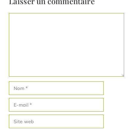
Laisser un commentaire
Commentaire
Nom
E-
mail
Site
web