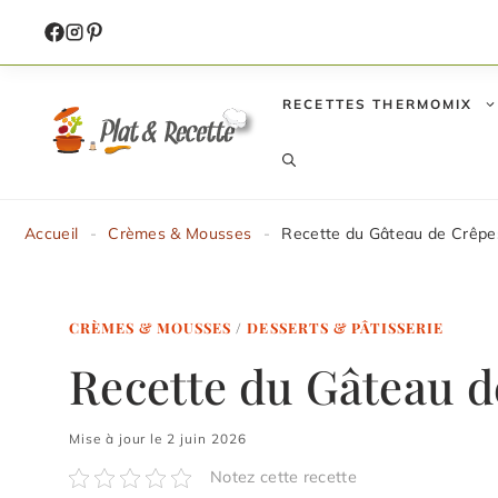
Aller
au
contenu
RECETTES THERMOMIX
Accueil
-
Crèmes & Mousses
-
Recette du Gâteau de Crêp
CRÈMES & MOUSSES
/
DESSERTS & PÂTISSERIE
Recette du Gâteau 
Mise à jour le 2 juin 2026
Notez cette recette