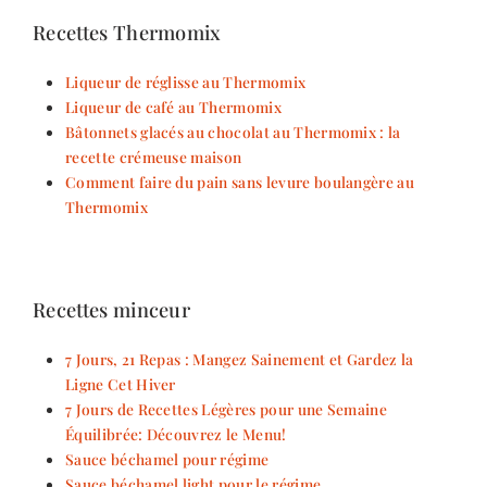
Recettes Thermomix
Liqueur de réglisse au Thermomix
Liqueur de café au Thermomix
Bâtonnets glacés au chocolat au Thermomix : la
recette crémeuse maison
Comment faire du pain sans levure boulangère au
Thermomix
Recettes minceur
7 Jours, 21 Repas : Mangez Sainement et Gardez la
Ligne Cet Hiver
7 Jours de Recettes Légères pour une Semaine
Équilibrée: Découvrez le Menu!
Sauce béchamel pour régime
Sauce béchamel light pour le régime