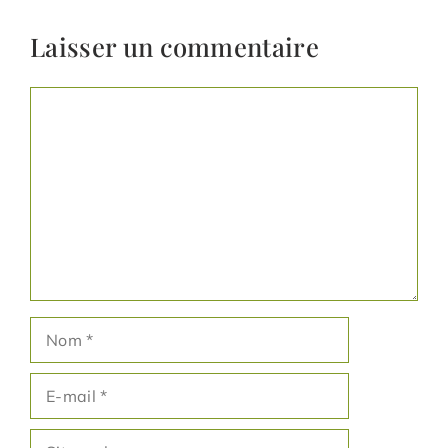
Laisser un commentaire
Commentaire
Nom
E-
mail
Site