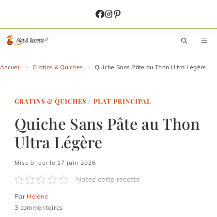
Aller
au
contenu
M
Accueil
-
Gratins & Quiches
-
Quiche Sans Pâte au Thon Ultra Légère
GRATINS & QUICHES
/
PLAT PRINCIPAL
Quiche Sans Pâte au Thon
Ultra Légère
Mise à jour le 17 juin 2026
Notez cette recette
Par
Hélène
3 commentaires