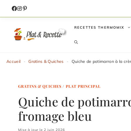
Aller
au
contenu
RECETTES THERMOMIX
Accueil
-
Gratins & Quiches
-
Quiche de potimarron à la cr
GRATINS & QUICHES
/
PLAT PRINCIPAL
Quiche de potimarro
fromage bleu
Mise à jour le 2 juin 2026