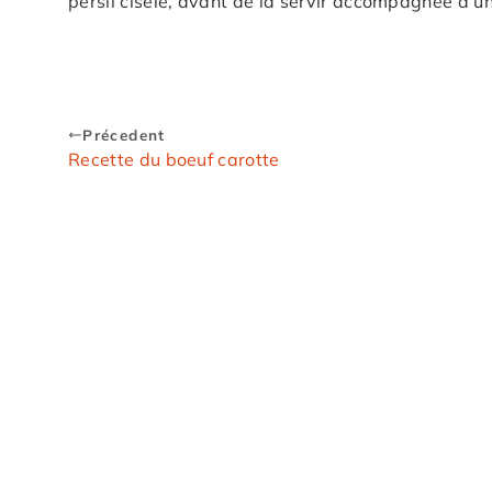
persil ciselé, avant de la servir accompagnée d’u
Précedent
Recette du boeuf carotte