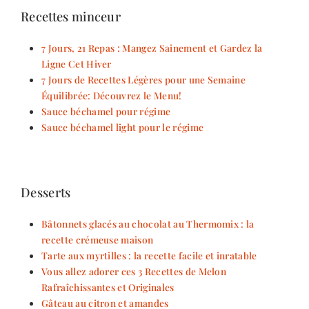
Recettes minceur
7 Jours, 21 Repas : Mangez Sainement et Gardez la
Ligne Cet Hiver
7 Jours de Recettes Légères pour une Semaine
Équilibrée: Découvrez le Menu!
Sauce béchamel pour régime
Sauce béchamel light pour le régime
Desserts
Bâtonnets glacés au chocolat au Thermomix : la
recette crémeuse maison
Tarte aux myrtilles : la recette facile et inratable
Vous allez adorer ces 3 Recettes de Melon
Rafraîchissantes et Originales
Gâteau au citron et amandes