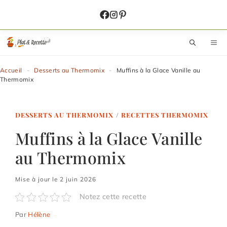
Aller
au
contenu
M
Accueil
-
Desserts au Thermomix
-
Muffins à la Glace Vanille au
Thermomix
DESSERTS AU THERMOMIX
/
RECETTES THERMOMIX
Muffins à la Glace Vanille
au Thermomix
Mise à jour le 2 juin 2026
Notez cette recette
Par
Hélène