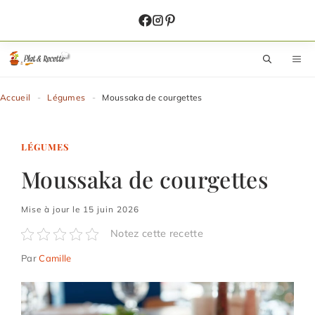
Aller
au
contenu
M
Accueil
-
Légumes
-
Moussaka de courgettes
LÉGUMES
Moussaka de courgettes
Mise à jour le 15 juin 2026
Notez cette recette
Par
Camille