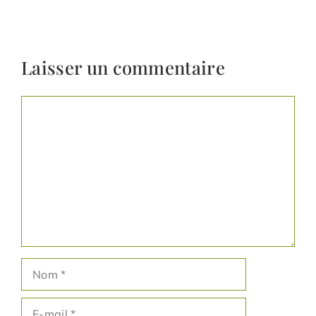
Laisser un commentaire
Commentaire
Nom
E-