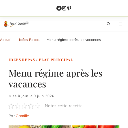
Aller
au
contenu
M
Accueil
-
Idées Repas
-
Menu régime après les vacances
IDÉES REPAS
/
PLAT PRINCIPAL
Menu régime après les
vacances
Mise à jour le 9 juin 2026
Notez cette recette
Par
Camille