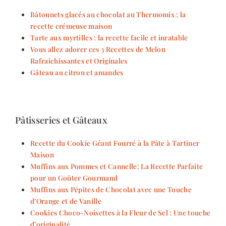
Bâtonnets glacés au chocolat au Thermomix : la
recette crémeuse maison
Tarte aux myrtilles : la recette facile et inratable
Vous allez adorer ces 3 Recettes de Melon
Rafraîchissantes et Originales
Gâteau au citron et amandes
Pâtisseries et Gâteaux
Recette du Cookie Géant Fourré à la Pâte à Tartiner
Maison
Muffins aux Pommes et Cannelle: La Recette Parfaite
pour un Goûter Gourmand
Muffins aux Pépites de Chocolat avec une Touche
d’Orange et de Vanille
Cookies Choco-Noisettes à la Fleur de Sel : Une touche
d’originalité