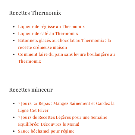
Recettes Thermomix
Liqueur de réglisse au Thermomix
Liqueur de café au Thermomix
Bâtonnets glacés au chocolat au Thermomix : la
recette crémeuse maison
Comment faire du pain sans levure boulangère au
Thermomix
Recettes minceur
7 Jours, 21 Repas : Mangez Sainement et Gardez la
Ligne Cet Hiver
7 Jours de Recettes Légères pour une Semaine
Équilibrée: Découvrez le Menu!
Sauce béchamel pour régime