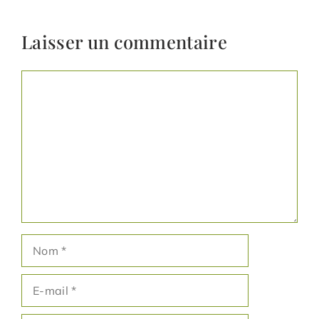
Laisser un commentaire
Commentaire
Nom
E-
mail