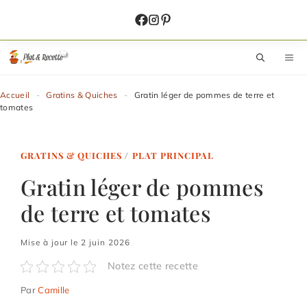
Aller
au
contenu
M
Accueil
-
Gratins & Quiches
-
Gratin léger de pommes de terre et
tomates
GRATINS & QUICHES
/
PLAT PRINCIPAL
Gratin léger de pommes
de terre et tomates
Mise à jour le 2 juin 2026
Notez cette recette
Par
Camille