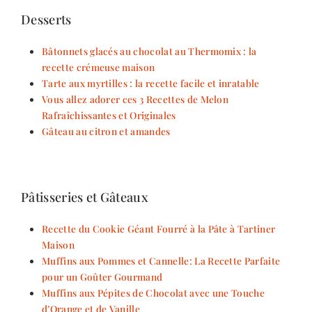
Desserts
Bâtonnets glacés au chocolat au Thermomix : la
recette crémeuse maison
Tarte aux myrtilles : la recette facile et inratable
Vous allez adorer ces 3 Recettes de Melon
Rafraîchissantes et Originales
Gâteau au citron et amandes
Pâtisseries et Gâteaux
Recette du Cookie Géant Fourré à la Pâte à Tartiner
Maison
Muffins aux Pommes et Cannelle: La Recette Parfaite
pour un Goûter Gourmand
Muffins aux Pépites de Chocolat avec une Touche
d’Orange et de Vanille