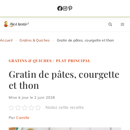
Aller
au
contenu
M
Accueil
-
Gratins & Quiches
-
Gratin de pâtes, courgette et thon
GRATINS & QUICHES
/
PLAT PRINCIPAL
Gratin de pâtes, courgette
et thon
Mise à jour le 2 juin 2026
Notez cette recette
Par
Camille