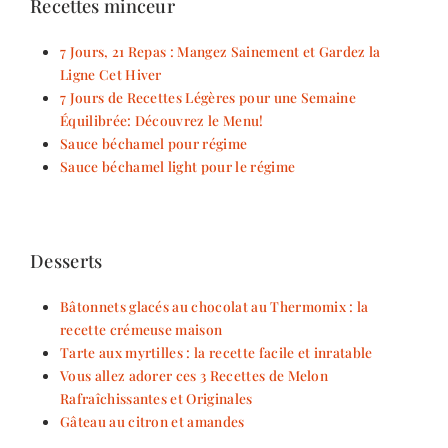
Recettes minceur
7 Jours, 21 Repas : Mangez Sainement et Gardez la
Ligne Cet Hiver
7 Jours de Recettes Légères pour une Semaine
Équilibrée: Découvrez le Menu!
Sauce béchamel pour régime
Sauce béchamel light pour le régime
Desserts
Bâtonnets glacés au chocolat au Thermomix : la
recette crémeuse maison
Tarte aux myrtilles : la recette facile et inratable
Vous allez adorer ces 3 Recettes de Melon
Rafraîchissantes et Originales
Gâteau au citron et amandes