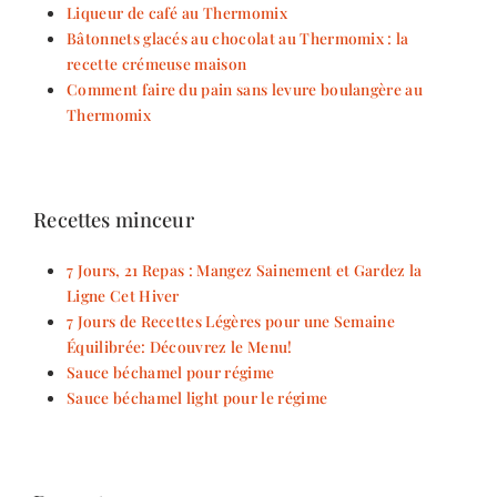
Liqueur de café au Thermomix
Bâtonnets glacés au chocolat au Thermomix : la
recette crémeuse maison
Comment faire du pain sans levure boulangère au
Thermomix
Recettes minceur
7 Jours, 21 Repas : Mangez Sainement et Gardez la
Ligne Cet Hiver
7 Jours de Recettes Légères pour une Semaine
Équilibrée: Découvrez le Menu!
Sauce béchamel pour régime
Sauce béchamel light pour le régime