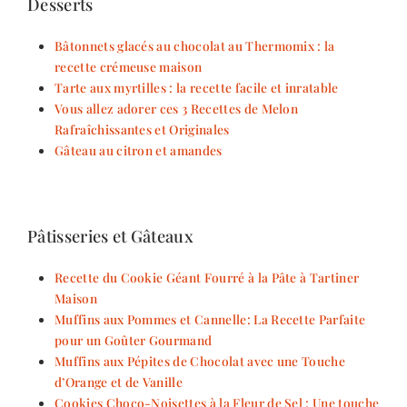
Desserts
Bâtonnets glacés au chocolat au Thermomix : la
recette crémeuse maison
Tarte aux myrtilles : la recette facile et inratable
Vous allez adorer ces 3 Recettes de Melon
Rafraîchissantes et Originales
Gâteau au citron et amandes
Pâtisseries et Gâteaux
Recette du Cookie Géant Fourré à la Pâte à Tartiner
Maison
Muffins aux Pommes et Cannelle: La Recette Parfaite
pour un Goûter Gourmand
Muffins aux Pépites de Chocolat avec une Touche
d’Orange et de Vanille
Cookies Choco-Noisettes à la Fleur de Sel : Une touche