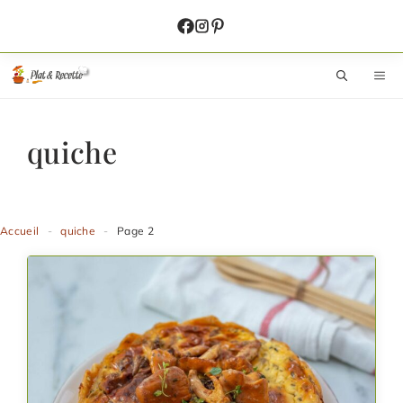
Aller
au
contenu
M
quiche
Accueil
-
quiche
-
Page 2