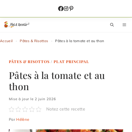
Aller
au
contenu
M
Accueil
-
Pâtes & Risottos
-
Pâtes à la tomate et au thon
PÂTES & RISOTTOS
/
PLAT PRINCIPAL
Pâtes à la tomate et au
thon
Mise à jour le 2 juin 2026
Notez cette recette
Par
Hélène