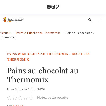
Aller
au
contenu
M
Accueil
-
Pains & Brioches au Thermomix
-
Pains au chocolat au
Thermomix
PAINS & BRIOCHES AU THERMOMIX
/
RECETTES
THERMOMIX
Pains au chocolat au
Thermomix
Mise à jour le 2 juin 2026
Notez cette recette
Par
Hélène