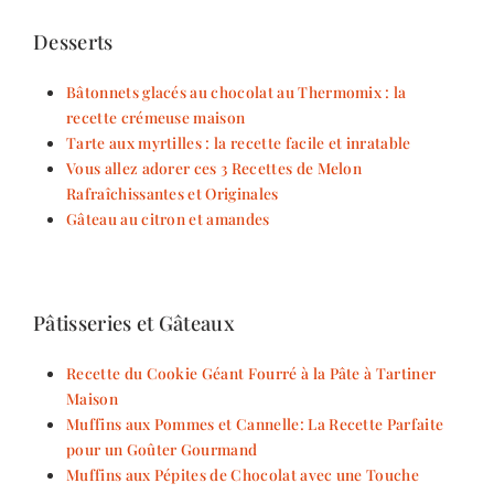
Desserts
Bâtonnets glacés au chocolat au Thermomix : la
recette crémeuse maison
Tarte aux myrtilles : la recette facile et inratable
Vous allez adorer ces 3 Recettes de Melon
Rafraîchissantes et Originales
Gâteau au citron et amandes
Pâtisseries et Gâteaux
Recette du Cookie Géant Fourré à la Pâte à Tartiner
Maison
Muffins aux Pommes et Cannelle: La Recette Parfaite
pour un Goûter Gourmand
Muffins aux Pépites de Chocolat avec une Touche