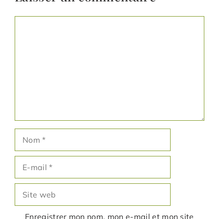
Commentaire
Nom
E-
mail
Site
web
Enregistrer mon nom, mon e-mail et mon site