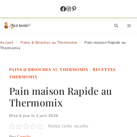
Aller
au
contenu
M
Accueil
-
Pains & Brioches au Thermomix
-
Pain maison Rapide au
Thermomix
PAINS & BRIOCHES AU THERMOMIX
/
RECETTES
THERMOMIX
Pain maison Rapide au
Thermomix
Mise à jour le 2 juin 2026
Notez cette recette
Par
Camille