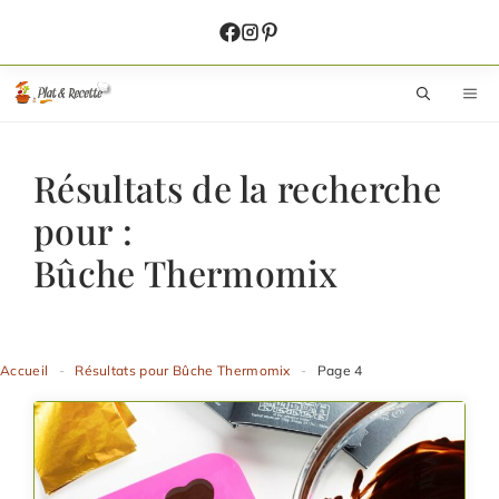
Aller
au
contenu
M
Résultats de la recherche
pour :
Bûche Thermomix
Accueil
-
Résultats pour Bûche Thermomix
-
Page 4