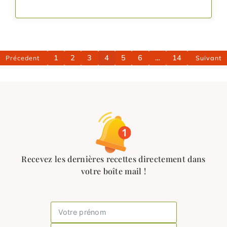
1
2
3
4
5
6
…
14
Précedent
Suivant
Recevez les dernières recettes directement dans
votre boîte mail !