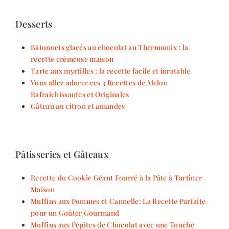
Desserts
Bâtonnets glacés au chocolat au Thermomix : la
recette crémeuse maison
Tarte aux myrtilles : la recette facile et inratable
Vous allez adorer ces 3 Recettes de Melon
Rafraîchissantes et Originales
Gâteau au citron et amandes
Pâtisseries et Gâteaux
Recette du Cookie Géant Fourré à la Pâte à Tartiner
Maison
Muffins aux Pommes et Cannelle: La Recette Parfaite
pour un Goûter Gourmand
Muffins aux Pépites de Chocolat avec une Touche