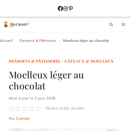
Aller
au
contenu
M
Accueil
-
Desserts & Pâtisserie
-
Moelleux léger au chocolat
DESSERTS & PÂTISSERIE
/
GÂTEAUX & MOELLEUX
Moelleux léger au
chocolat
Mise à jour le 2 juin 2026
Notez cette recette
Par
Camille