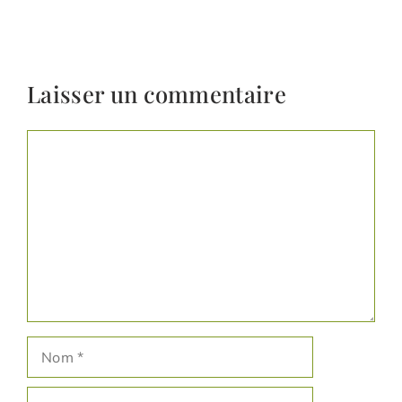
Laisser un commentaire
Commentaire
Nom
E-