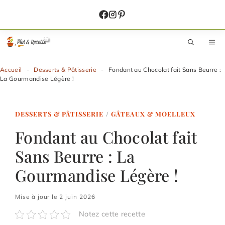
Aller
au
contenu
M
Accueil
-
Desserts & Pâtisserie
-
Fondant au Chocolat fait Sans Beurre :
La Gourmandise Légère !
DESSERTS & PÂTISSERIE
/
GÂTEAUX & MOELLEUX
Fondant au Chocolat fait
Sans Beurre : La
Gourmandise Légère !
Mise à jour le 2 juin 2026
Notez cette recette