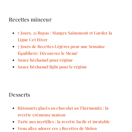
Recettes minceur
7 Jours, 21 Repas : Mangez Sainement et Gardez la
Ligne Cet Hiver
7 Jours de Recettes Légères pour une Semaine
Équilibrée: Découvrez le Menu!
Sauce béchamel pour régime
Sauce béchamel light pour le régime
Desserts
Bâtonnets glacés au chocolat au Thermomix : la
recette crémeuse maison
Tarte aux myrtilles : la recette facile et inratable
Vous allez adorer ces 3 Recettes de Melon