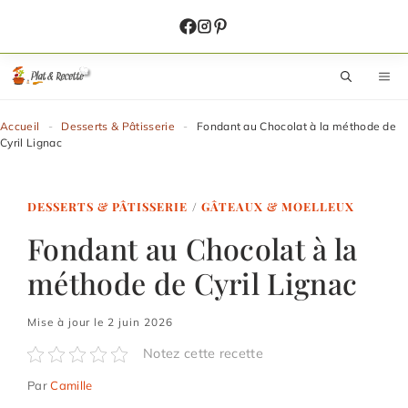
Aller
au
contenu
M
Accueil
-
Desserts & Pâtisserie
-
Fondant au Chocolat à la méthode de
Cyril Lignac
DESSERTS & PÂTISSERIE
/
GÂTEAUX & MOELLEUX
Fondant au Chocolat à la
méthode de Cyril Lignac
Mise à jour le 2 juin 2026
Notez cette recette
Par
Camille