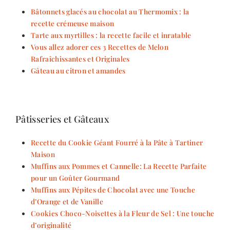
Bâtonnets glacés au chocolat au Thermomix : la
recette crémeuse maison
Tarte aux myrtilles : la recette facile et inratable
Vous allez adorer ces 3 Recettes de Melon
Rafraîchissantes et Originales
Gâteau au citron et amandes
Pâtisseries et Gâteaux
Recette du Cookie Géant Fourré à la Pâte à Tartiner
Maison
Muffins aux Pommes et Cannelle: La Recette Parfaite
pour un Goûter Gourmand
Muffins aux Pépites de Chocolat avec une Touche
d’Orange et de Vanille
Cookies Choco-Noisettes à la Fleur de Sel : Une touche
d’originalité