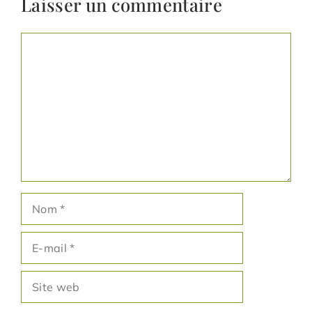
Laisser un commentaire
Commentaire
Nom
E-
mail
Site
web