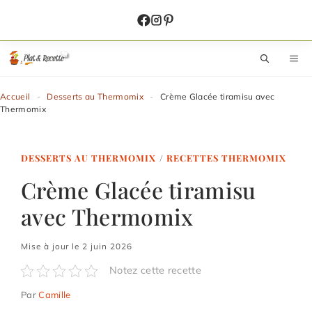
Aller
au
contenu
M
Accueil
-
Desserts au Thermomix
-
Crème Glacée tiramisu avec
Thermomix
DESSERTS AU THERMOMIX
/
RECETTES THERMOMIX
Crème Glacée tiramisu
avec Thermomix
Mise à jour le 2 juin 2026
Notez cette recette
Par
Camille