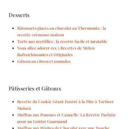
Desserts
Bâtonnets glacés au chocolat au Thermomix : la
recette crémeuse maison
Tarte aux myrtilles : la recette facile et inratable
Vous allez adorer ces 3 Recettes de Melon
Rafraîchissantes et Originales
Gâteau au citron et amandes
Pâtisseries et Gâteaux
Recette du Cookie Géant Fourré à la Pâte à Tartiner
Maison
Muffins aux Pommes et Cannelle: La Recette Parfaite
pour un Goûter Gourmand
Muffins aux Pépites de Chocolat avec une Touche