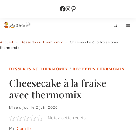
Aller
au
contenu
M
Accueil
-
Desserts au Thermomix
-
Cheesecake à la fraise avec
thermomix
DESSERTS AU THERMOMIX
/
RECETTES THERMOMIX
Cheesecake à la fraise
avec thermomix
Mise à jour le 2 juin 2026
Notez cette recette
Par
Camille