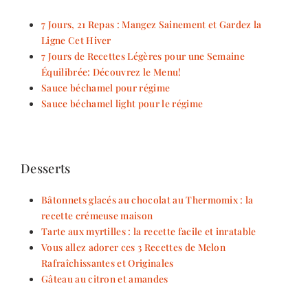
7 Jours, 21 Repas : Mangez Sainement et Gardez la
Ligne Cet Hiver
7 Jours de Recettes Légères pour une Semaine
Équilibrée: Découvrez le Menu!
Sauce béchamel pour régime
Sauce béchamel light pour le régime
Desserts
Bâtonnets glacés au chocolat au Thermomix : la
recette crémeuse maison
Tarte aux myrtilles : la recette facile et inratable
Vous allez adorer ces 3 Recettes de Melon
Rafraîchissantes et Originales
Gâteau au citron et amandes