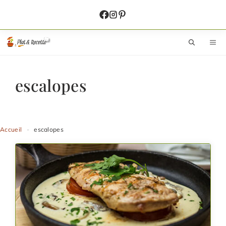
Aller
au
contenu
M
escalopes
Accueil
-
escalopes