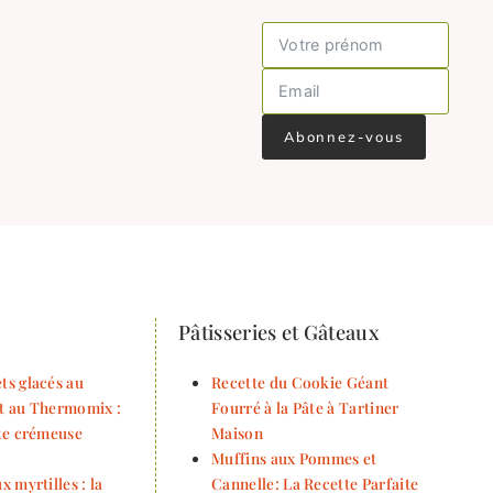
Abonnez-vous
Pâtisseries et Gâteaux
ts glacés au
Recette du Cookie Géant
t au Thermomix :
Fourré à la Pâte à Tartiner
tte crémeuse
Maison
Muffins aux Pommes et
x myrtilles : la
Cannelle: La Recette Parfaite