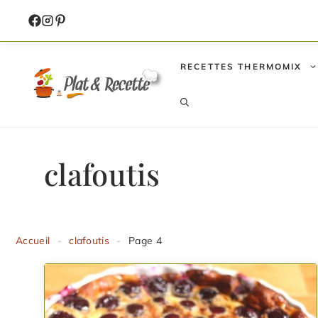
Aller
au
contenu
RECETTES THERMOMIX
clafoutis
Accueil
-
clafoutis
-
Page 4