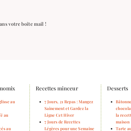
ans votre boîte mail !
rmomix
Recettes minceur
Desserts
lisse au
7 Jours, 21 Repas : Mangez
Bâtonne
Sainement et Gardez la
chocola
fé au
Ligne Cet Hiver
la rece
7 Jours de Recettes
maison
cés au
Légères pour une Semaine
Tarte au