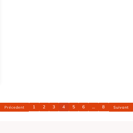
1
2
3
4
5
6
…
8
Précedent
Suivant