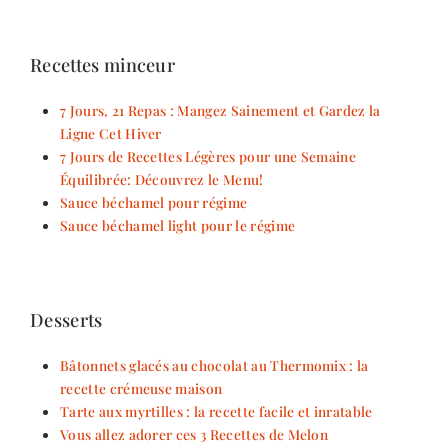
Recettes minceur
7 Jours, 21 Repas : Mangez Sainement et Gardez la
Ligne Cet Hiver
7 Jours de Recettes Légères pour une Semaine
Équilibrée: Découvrez le Menu!
Sauce béchamel pour régime
Sauce béchamel light pour le régime
Desserts
Bâtonnets glacés au chocolat au Thermomix : la
recette crémeuse maison
Tarte aux myrtilles : la recette facile et inratable
Vous allez adorer ces 3 Recettes de Melon