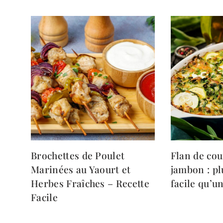
Brochettes de Poulet
Flan de cou
Marinées au Yaourt et
jambon : pl
Herbes Fraîches – Recette
facile qu’u
Facile