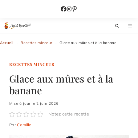
Aller
au
contenu
M
Accueil
-
Recettes minceur
-
Glace aux mûres et à la banane
RECETTES MINCEUR
Glace aux mûres et à la
banane
Mise à jour le 2 juin 2026
Notez cette recette
Par
Camille