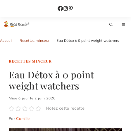
Aller
au
contenu
M
Accueil
-
Recettes minceur
-
Eau Détox à 0 point weight watchers
RECETTES MINCEUR
Eau Détox à 0 point
weight watchers
Mise à jour le 2 juin 2026
Notez cette recette
Par
Camille