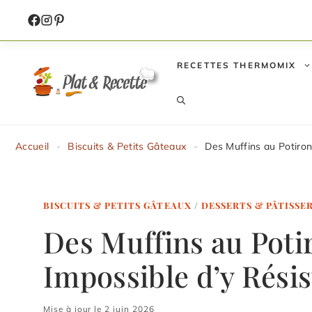
Aller
au
contenu
RECETTES THERMOMIX
Accueil
-
Biscuits & Petits Gâteaux
-
Des Muffins au Potiron
BISCUITS & PETITS GÂTEAUX
/
DESSERTS & PÂTISSE
Des Muffins au Poti
Impossible d’y Résis
Mise à jour le 2 juin 2026