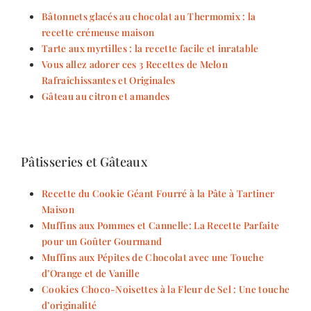
Bâtonnets glacés au chocolat au Thermomix : la
recette crémeuse maison
Tarte aux myrtilles : la recette facile et inratable
Vous allez adorer ces 3 Recettes de Melon
Rafraîchissantes et Originales
Gâteau au citron et amandes
Pâtisseries et Gâteaux
Recette du Cookie Géant Fourré à la Pâte à Tartiner
Maison
Muffins aux Pommes et Cannelle: La Recette Parfaite
pour un Goûter Gourmand
Muffins aux Pépites de Chocolat avec une Touche
d’Orange et de Vanille
Cookies Choco-Noisettes à la Fleur de Sel : Une touche
d’originalité