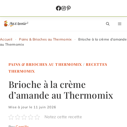
Aller
au
contenu
M
Accueil
-
Pains & Brioches au Thermomix
-
Brioche à la crème d’amande
au Thermomix
PAINS & BRIOCHES AU THERMOMIX
/
RECETTES
THERMOMIX
Brioche à la crème
d’amande au Thermomix
Mise à jour le 11 juin 2026
Notez cette recette
Par
Camille