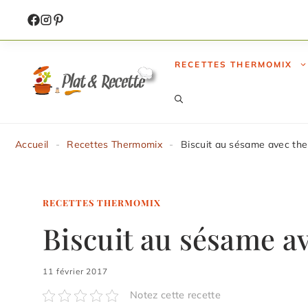
Aller
au
contenu
RECETTES THERMOMIX
Accueil
-
Recettes Thermomix
-
Biscuit au sésame avec th
RECETTES THERMOMIX
Biscuit au sésame 
11 février 2017
Notez cette recette