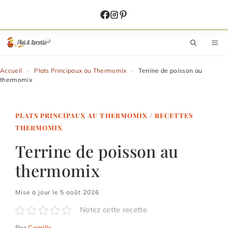
Aller
au
contenu
M
Accueil
-
Plats Principaux au Thermomix
-
Terrine de poisson au
thermomix
PLATS PRINCIPAUX AU THERMOMIX
/
RECETTES
THERMOMIX
Terrine de poisson au
thermomix
Mise à jour le 5 août 2026
Notez cette recette
Par
Camille