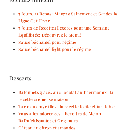
7 Jours, 21 Repas : Mangez Sainement et Gardez la
Ligne Cet Hiver
7 Jours de Recettes Légères pour une Semaine
Équilibrée: Découvrez le Menu!
Sauce béchamel pour régime
Sauce béchamel light pour le régime
Desserts
Bâtonnets glacés au chocolat au Thermomix : la
recette crémeuse maison
Tarte aux myrtilles : la recette facile et inratable
Vous allez adorer ces 3 Recettes de Melon
Rafraîchissantes et Originales
Gâteau au citron et amandes