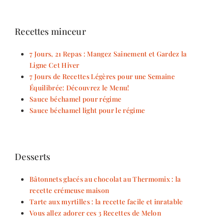
Recettes minceur
7 Jours, 21 Repas : Mangez Sainement et Gardez la
Ligne Cet Hiver
7 Jours de Recettes Légères pour une Semaine
Équilibrée: Découvrez le Menu!
Sauce béchamel pour régime
Sauce béchamel light pour le régime
Desserts
Bâtonnets glacés au chocolat au Thermomix : la
recette crémeuse maison
Tarte aux myrtilles : la recette facile et inratable
Vous allez adorer ces 3 Recettes de Melon