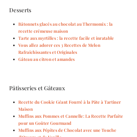
Desserts
Bâtonnets glacés au chocolat au Thermomix : la
recette crémeuse maison
Tarte aux myrtilles : la recette facile et inratable
Vous allez adorer ces 3 Recettes de Melon
Rafraîchissantes et Originales
Gâteau au citron et amandes
Pâtisseries et Gâteaux
Recette du Cookie Géant Fourré à la Pâte à Tartiner
Maison
Muffins aux Pommes et Cannelle: La Recette Parfaite
pour un Goûter Gourmand
Muffins aux Pépites de Chocolat avec une Touche
d’Orange et de Vanille