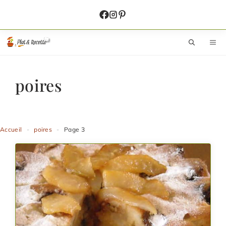
Aller
au
contenu
M
poires
Accueil
-
poires
-
Page 3