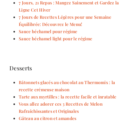
7 Jours, 21 Repas : Mangez Sainement et Gardez la
Ligne Cet Hiver
7 Jours de Recettes Légères pour une Semaine
Équilibrée: Découvrez le Menu!
Sauce béchamel pour régime
Sauce béchamel light pour le régime
Desserts
Bâtonnets glacés au chocolat au Thermomix : la
recette crémeuse maison
Tarte aux myrtilles : la recette facile et inratable
Vous allez adorer ces 3 Recettes de Melon
Rafraîchissantes et Originales
Gâteau au citron et amandes