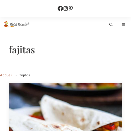
Aller
au
contenu
M
fajitas
Accueil
-
fajitas