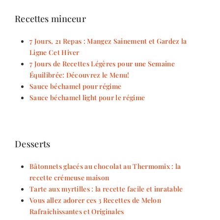
Recettes minceur
7 Jours, 21 Repas : Mangez Sainement et Gardez la
Ligne Cet Hiver
7 Jours de Recettes Légères pour une Semaine
Équilibrée: Découvrez le Menu!
Sauce béchamel pour régime
Sauce béchamel light pour le régime
Desserts
Bâtonnets glacés au chocolat au Thermomix : la
recette crémeuse maison
Tarte aux myrtilles : la recette facile et inratable
Vous allez adorer ces 3 Recettes de Melon
Rafraîchissantes et Originales