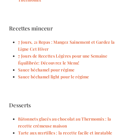
Recettes minceur
7 Jours, 21 Repas : Mangez Sainement et Gardez la
Ligne Cet Hiver
7 Jours de Recettes Légères pour une Semaine
Équilibrée: Découvrez le Menu!
Sauce béchamel pour régime
Sauce béchamel light pour le régime
Desserts
Bâtonnets glacés au chocolat au Thermomix : la
recette crémeuse maison
Tarte aux myrtilles : la recette facile et inratable