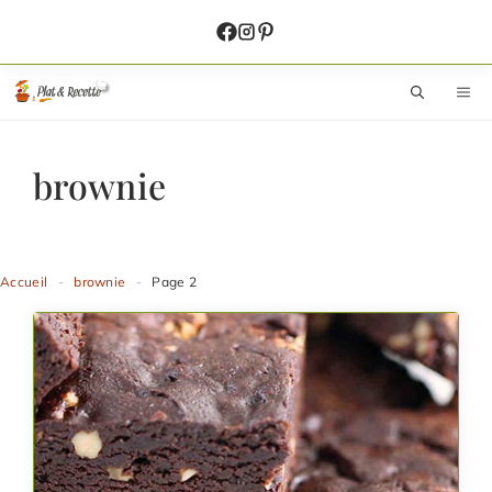
Aller
au
contenu
M
brownie
Accueil
-
brownie
-
Page 2