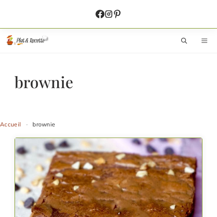
Aller
au
contenu
M
brownie
Accueil
-
brownie