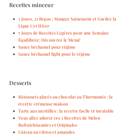
Recettes minceur
7 Jours, 21 Repas : Mangez Sainement et Gardez la
Ligne Cet Hiver
7 Jours de Recettes Légères pour une Semaine
Équilibrée: Découvrez le Menu!
Sauce béchamel pour régime
Sauce béchamel light pour le régime
Desserts
Bâtonnets glacés au chocolat au Thermomix : la
recette crémeuse maison
Tarte aux myrtilles : la recette facile et inratable
Vous allez adorer ces 3 Recettes de Melon
Rafraîchissantes et Originales
Gâteau au citron et amandes