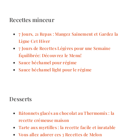
Recettes minceur
7 Jours, 21 Repas : Mangez Sainement et Gardez la
Ligne Cet Hiver
7 Jours de Recettes Légères pour une Semaine
Équilibrée: Découvrez le Menu!
Sauce béchamel pour régime
Sauce béchamel light pour le régime
Desserts
Bâtonnets glacés au chocolat au Thermomix : la
recette crémeuse maison
Tarte aux myrtilles : la recette facile et inratable
Vous allez adorer ces 3 Recettes de Melon