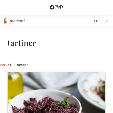
Aller
au
contenu
M
tartiner
Accueil
-
tartiner