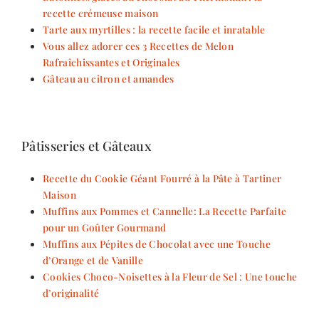
recette crémeuse maison
Tarte aux myrtilles : la recette facile et inratable
Vous allez adorer ces 3 Recettes de Melon
Rafraîchissantes et Originales
Gâteau au citron et amandes
Pâtisseries et Gâteaux
Recette du Cookie Géant Fourré à la Pâte à Tartiner
Maison
Muffins aux Pommes et Cannelle: La Recette Parfaite
pour un Goûter Gourmand
Muffins aux Pépites de Chocolat avec une Touche
d’Orange et de Vanille
Cookies Choco-Noisettes à la Fleur de Sel : Une touche
d’originalité