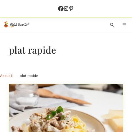
Aller
au
contenu
M
plat rapide
Accueil
-
plat rapide