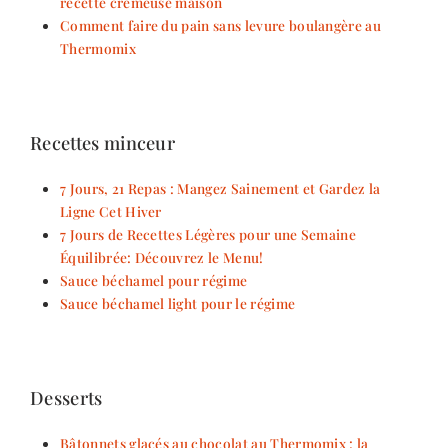
recette crémeuse maison
Comment faire du pain sans levure boulangère au
Thermomix
Recettes minceur
7 Jours, 21 Repas : Mangez Sainement et Gardez la
Ligne Cet Hiver
7 Jours de Recettes Légères pour une Semaine
Équilibrée: Découvrez le Menu!
Sauce béchamel pour régime
Sauce béchamel light pour le régime
Desserts
Bâtonnets glacés au chocolat au Thermomix : la