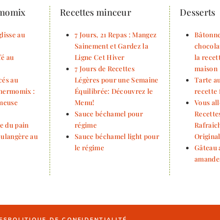
rmomix
Recettes minceur
Desserts
lisse au
7 Jours, 21 Repas : Mangez
Bâtonne
Sainement et Gardez la
chocola
fé au
Ligne Cet Hiver
la rece
7 Jours de Recettes
maison
cés au
Légères pour une Semaine
Tarte au
Thermomix :
Équilibrée: Découvrez le
recette 
émeuse
Menu!
Vous all
Sauce béchamel pour
Recette
e du pain
régime
Rafraîch
oulangère au
Sauce béchamel light pour
Origina
le régime
Gâteau 
amande
ES
POLITIQUE DE CONFIDENTIALITÉ