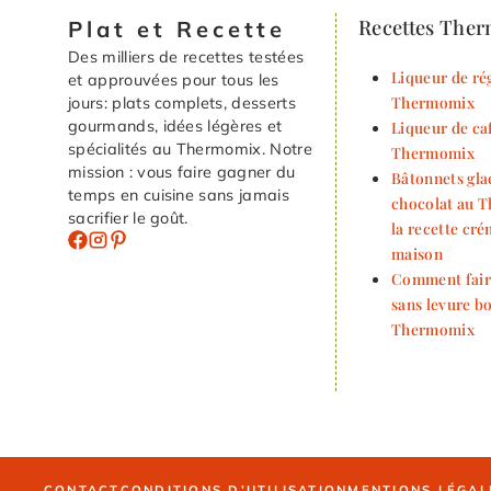
Recettes The
Plat et Recette
Des milliers de recettes testées
Liqueur de rég
et approuvées pour tous les
Thermomix
jours: plats complets, desserts
gourmands, idées légères et
Liqueur de ca
spécialités au Thermomix. Notre
Thermomix
mission : vous faire gagner du
Bâtonnets gla
temps en cuisine sans jamais
chocolat au 
sacrifier le goût.
la recette cr
maison
Comment fair
sans levure b
Thermomix
CONTACT
CONDITIONS D’UTILISATION
MENTIONS LÉGAL