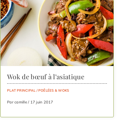
Wok de bœuf à l’asiatique
PLAT PRINCIPAL
/
POÊLÉES & WOKS
Par camille / 17 juin 2017