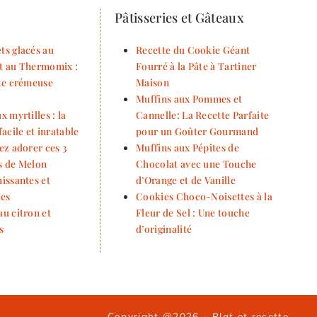
Pâtisseries et Gâteaux
ts glacés au
Recette du Cookie Géant
t au Thermomix :
Fourré à la Pâte à Tartiner
tte crémeuse
Maison
Muffins aux Pommes et
x myrtilles : la
Cannelle: La Recette Parfaite
facile et inratable
pour un Goûter Gourmand
ez adorer ces 3
Muffins aux Pépites de
s de Melon
Chocolat avec une Touche
issantes et
d’Orange et de Vanille
les
Cookies Choco-Noisettes à la
au citron et
Fleur de Sel : Une touche
s
d’originalité
Copyright @2026 - Plat et recette