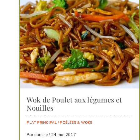
Wok de Poulet aux légumes et
Nouilles
PLAT PRINCIPAL
/
POÊLÉES & WOKS
Par camille / 24 mai 2017