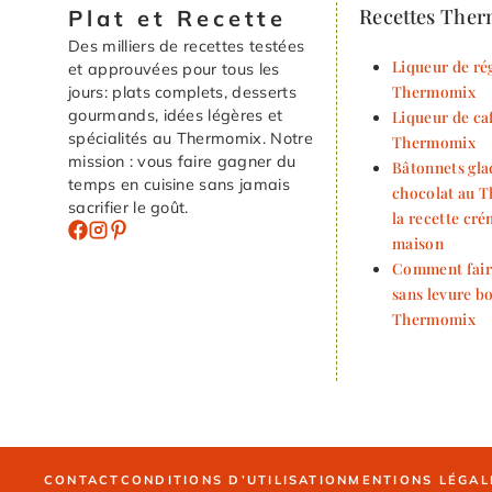
Recettes The
Plat et Recette
Des milliers de recettes testées
Liqueur de rég
et approuvées pour tous les
Thermomix
jours: plats complets, desserts
gourmands, idées légères et
Liqueur de ca
spécialités au Thermomix. Notre
Thermomix
mission : vous faire gagner du
Bâtonnets gla
temps en cuisine sans jamais
chocolat au 
sacrifier le goût.
la recette cr
maison
Comment fair
sans levure b
Thermomix
CONTACT
CONDITIONS D’UTILISATION
MENTIONS LÉGAL