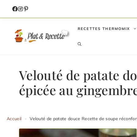
Aller
au
contenu
RECETTES THERMOMIX
Velouté de patate d
épicée au gingembr
Accueil
-
Velouté de patate douce Recette de soupe réconfo