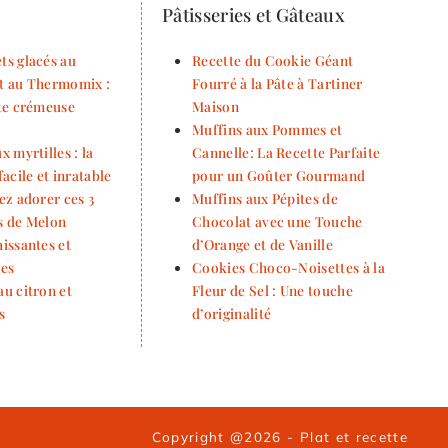
Pâtisseries et Gâteaux
ts glacés au
Recette du Cookie Géant
t au Thermomix :
Fourré à la Pâte à Tartiner
tte crémeuse
Maison
Muffins aux Pommes et
x myrtilles : la
Cannelle: La Recette Parfaite
facile et inratable
pour un Goûter Gourmand
ez adorer ces 3
Muffins aux Pépites de
s de Melon
Chocolat avec une Touche
issantes et
d’Orange et de Vanille
les
Cookies Choco-Noisettes à la
au citron et
Fleur de Sel : Une touche
s
d’originalité
Copyright @2026 - Plat et recette