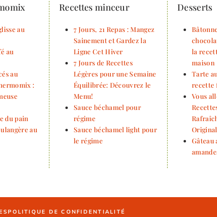
rmomix
Recettes minceur
Desserts
lisse au
7 Jours, 21 Repas : Mangez
Bâtonne
Sainement et Gardez la
chocola
fé au
Ligne Cet Hiver
la rece
7 Jours de Recettes
maison
cés au
Légères pour une Semaine
Tarte au
Thermomix :
Équilibrée: Découvrez le
recette 
émeuse
Menu!
Vous all
Sauce béchamel pour
Recette
e du pain
régime
Rafraîch
oulangère au
Sauce béchamel light pour
Origina
le régime
Gâteau 
amande
ES
POLITIQUE DE CONFIDENTIALITÉ