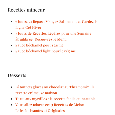
Recettes minceur
7 Jours, 21 Repas : Mangez Sainement et Gardez la
Ligne Cet Hiver
7 Jours de Recettes Légères pour une Semaine
Équilibrée: Découvrez le Menu!
Sauce béchamel pour régime
Sauce béchamel light pour le régime
Desserts
Bâtonnets glacés au chocolat au Thermomix : la
recette crémeuse maison
Tarte aux myrtilles : la recette facile et inratable
Vous allez adorer ces 3 Recettes de Melon
Rafraîchissantes et Originales