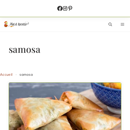
Aller
au
contenu
M
samosa
Accueil
-
samosa