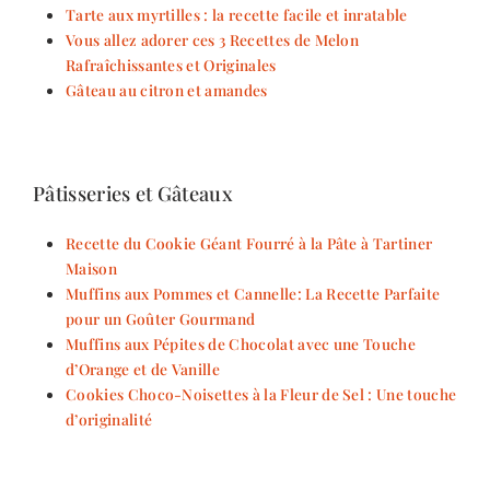
Tarte aux myrtilles : la recette facile et inratable
Vous allez adorer ces 3 Recettes de Melon
Rafraîchissantes et Originales
Gâteau au citron et amandes
Pâtisseries et Gâteaux
Recette du Cookie Géant Fourré à la Pâte à Tartiner
Maison
Muffins aux Pommes et Cannelle: La Recette Parfaite
pour un Goûter Gourmand
Muffins aux Pépites de Chocolat avec une Touche
d’Orange et de Vanille
Cookies Choco-Noisettes à la Fleur de Sel : Une touche
d’originalité