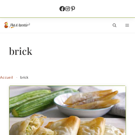
Aller
au
contenu
M
brick
Accueil
-
brick