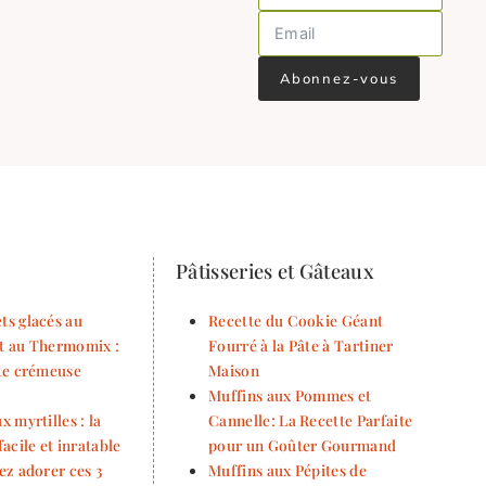
Abonnez-vous
Pâtisseries et Gâteaux
ts glacés au
Recette du Cookie Géant
t au Thermomix :
Fourré à la Pâte à Tartiner
tte crémeuse
Maison
Muffins aux Pommes et
x myrtilles : la
Cannelle: La Recette Parfaite
facile et inratable
pour un Goûter Gourmand
ez adorer ces 3
Muffins aux Pépites de