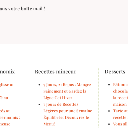
ans votre boîte mail !
rmomix
Recettes minceur
Desserts
lisse au
7 Jours, 21 Repas : Mangez
Bâtonne
Sainement et Gardez la
chocola
fé au
Ligne Cet Hiver
la rece
7 Jours de Recettes
maison
cés au
Légères pour une Semaine
Tarte au
Thermomix :
Équilibrée: Découvrez le
recette 
émeuse
Menu!
Vous all