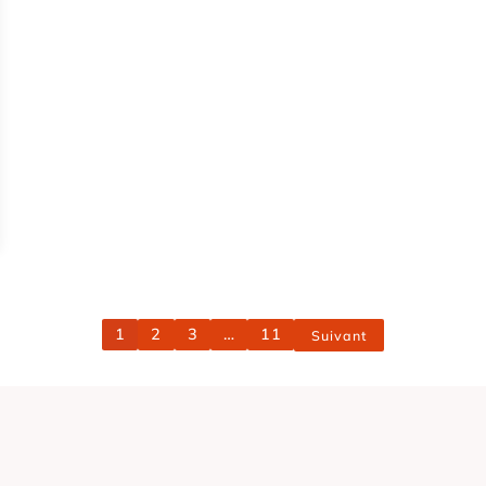
1
2
3
…
11
Suivant